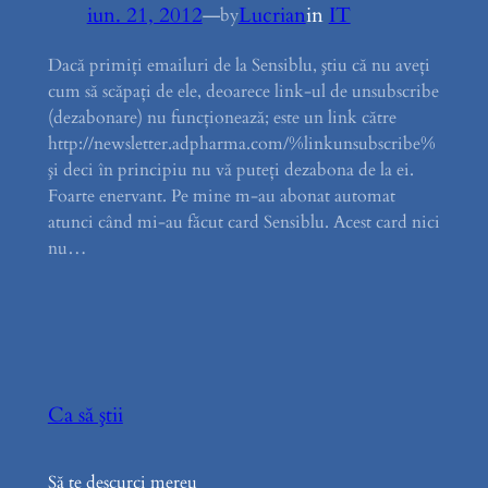
iun. 21, 2012
—
Lucrian
in
IT
by
Dacă primiţi emailuri de la Sensiblu, ştiu că nu aveţi
cum să scăpaţi de ele, deoarece link-ul de unsubscribe
(dezabonare) nu funcţionează; este un link către
http://newsletter.adpharma.com/%linkunsubscribe%
şi deci în principiu nu vă puteţi dezabona de la ei.
Foarte enervant. Pe mine m-au abonat automat
atunci când mi-au făcut card Sensiblu. Acest card nici
nu…
Ca să ştii
Să te descurci mereu