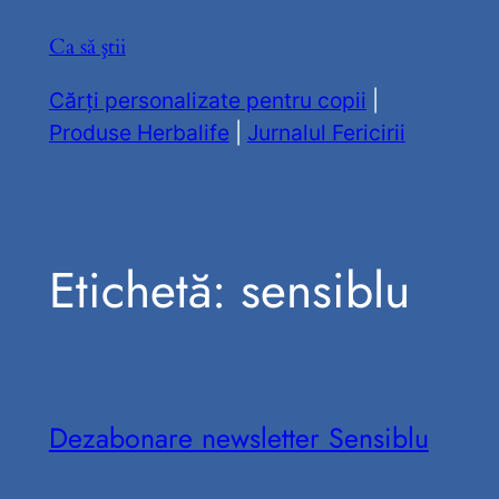
Sari
Ca să ştii
la
conținut
Cărți personalizate pentru copii
|
Produse Herbalife
|
Jurnalul Fericirii
Etichetă:
sensiblu
Dezabonare newsletter Sensiblu