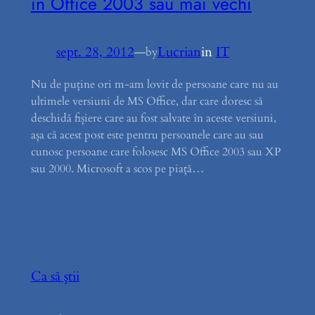
in Office 2003 sau mai vechi
sept. 28, 2012
—
Lucrian
in
IT
by
Nu de puține ori m-am lovit de persoane care nu au
ultimele versiuni de MS Office, dar care doresc să
deschidă fișiere care au fost salvate în aceste versiuni,
așa că acest post este pentru persoanele care au sau
cunosc persoane care folosesc MS Office 2003 sau XP
sau 2000. Microsoft a scos pe piață…
Ca să ştii