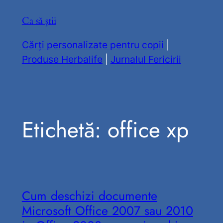
Sari
Ca să ştii
la
conținut
Cărți personalizate pentru copii
|
Produse Herbalife
|
Jurnalul Fericirii
Etichetă:
office xp
Cum deschizi documente
Microsoft Office 2007 sau 2010