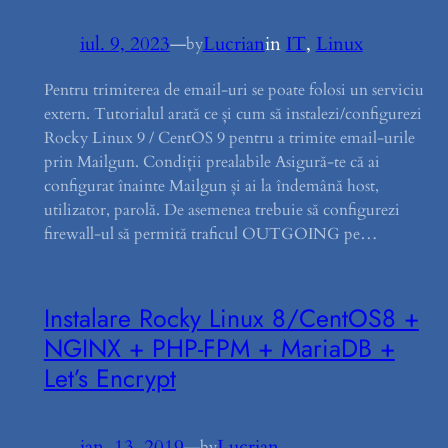
iul. 9, 2023
—
Lucrian
in
IT
, 
Linux
by
Pentru trimiterea de email-uri se poate folosi un serviciu
extern. Tutorialul arată ce și cum să instalezi/configurezi
Rocky Linux 9 / CentOS 9 pentru a trimite email-urile
prin Mailgun. Condiții prealabile Asigură-te că ai
configurat înainte Mailgun și ai la îndemână host,
utilizator, parolă. De asemenea trebuie să configurezi
firewall-ul să permită traficul OUTGOING pe…
Instalare Rocky Linux 8/CentOS8 +
NGINX + PHP-FPM + MariaDB +
Let’s Encrypt
ian. 13, 2019
—
Lucrian
by