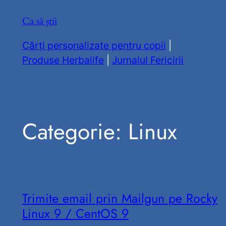
Sari
Ca să ştii
la
conținut
Cărți personalizate pentru copii
|
Produse Herbalife
|
Jurnalul Fericirii
Categorie:
Linux
Trimite email prin Mailgun pe Rocky
Linux 9 / CentOS 9