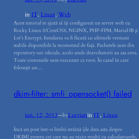
in
IT
, 
Linux
, 
Web
Acest tutorial te ajută să îţi configurezi un server web cu
Rocky Linux 8/CentOS8, NGINX, PHP-FPM, MariaDB şi
Let’s Encrypt. Instalarea va fi făcută cu ultimele versiuni
stabile disponibile la momentul de faţă. Pachetele sunt din
repository-uri oficiale, acolo unde dezvoltatorii au asa ceva.
Toate comenzile sunt executate ca root. În cazul în care
foloseşti un…
dkim-filter: smfi_opensocket() failed
iun. 12, 2013
—
Lucrian
in
IT
, 
Linux
by
Încă un post într-o limbă străină (de data asta despre
DKIM) pentru cei care nu au nicio treabă cu calculatoarele,