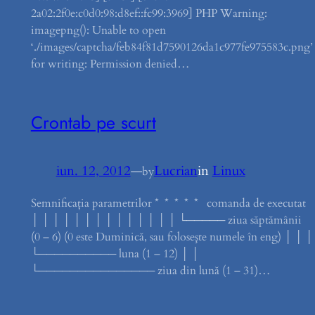
2a02:2f0e:c0d0:98:d8ef::fc99:3969] PHP Warning:
imagepng(): Unable to open
‘./images/captcha/feb84f81d7590126da1c977fe975583c.png’
for writing: Permission denied…
Crontab pe scurt
iun. 12, 2012
—
Lucrian
in
Linux
by
Semnificaţia parametrilor * * * * * comanda de executat
│ │ │ │ │ │ │ │ │ │ │ │ │ │ └───── ziua săptămânii
(0 – 6) (0 este Duminică, sau foloseşte numele în eng) │ │ │
└────────── luna (1 – 12) │ │
└─────────────── ziua din lună (1 – 31)…