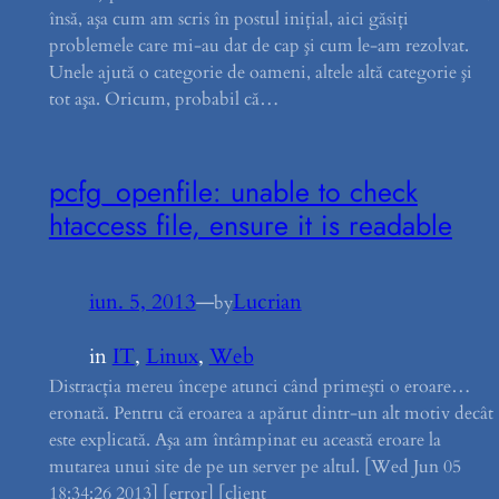
însă, aşa cum am scris în postul iniţial, aici găsiţi
problemele care mi-au dat de cap şi cum le-am rezolvat.
Unele ajută o categorie de oameni, altele altă categorie şi
tot aşa. Oricum, probabil că…
pcfg_openfile: unable to check
htaccess file, ensure it is readable
iun. 5, 2013
—
Lucrian
by
in
IT
, 
Linux
, 
Web
Distracţia mereu începe atunci când primeşti o eroare…
eronată. Pentru că eroarea a apărut dintr-un alt motiv decât
este explicată. Aşa am întâmpinat eu această eroare la
mutarea unui site de pe un server pe altul. [Wed Jun 05
18:34:26 2013] [error] [client